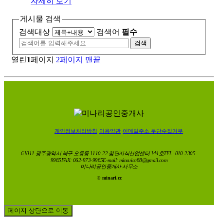
자세히 보기
게시물 검색
검색대상
검색어
필수
검색
열린
1
페이지
2
페이지
맨끝
개인정보처리방침
이용약관
이메일주소 무단수집거부
61011 광주광역시 북구 오룡동 1110-22 첨단지식산업센터 144호
TEL: 010-2305-
9985
FAX: 062-973-9985
E-mail: minaricc88@gmail.com
미나리공인중개사 사무소
©
minari.cc
페이지 상단으로 이동