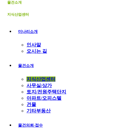
물건소개
기
지식산업센터
미나리소개
인사말
오시는 길
물건소개
지식산업센터
사무실/상가
토지/전원주택단지
아파트/오피스텔
건물
기타부동산
물건의뢰·접수