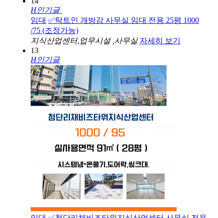
14
H
인기글
임대
✅탁트인 개방감 사무실 임대 전용 25평 1000
/75 (조정가능)
지식산업센터,업무시설 ,사무실
자세히 보기
13
H
인기글
임대
✅첨단리채비즈타워지식산업센터 사무실 전용