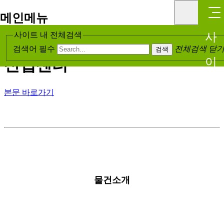
메인메뉴
✅빛고을대로 조망! 탁트인 코
사
사이트 내 전체검색
너 중대형 사무실 매매 > 지식
검색어 필수
전체검색 닫
검색
이
산업센터
드
본문 바로가기
메
뉴
열
물건소개
기
닫