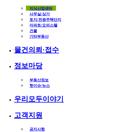
지식산업센터
사무실/상가
토지/전원주택단지
아파트/오피스텔
건물
기타부동산
물건의뢰·접수
정보마당
부동산정보
핫이슈/뉴스
우리모두이야기
고객지원
공지사항