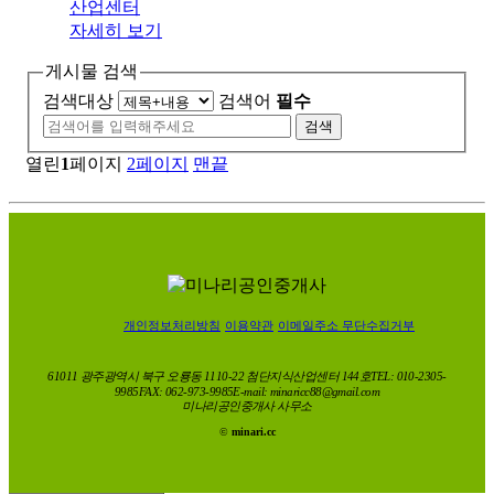
산업센터
자세히 보기
게시물 검색
검색대상
검색어
필수
검색
열린
1
페이지
2
페이지
맨끝
개인정보처리방침
이용약관
이메일주소 무단수집거부
61011 광주광역시 북구 오룡동 1110-22 첨단지식산업센터 144호
TEL: 010-2305-
9985
FAX: 062-973-9985
E-mail: minaricc88@gmail.com
미나리공인중개사 사무소
©
minari.cc