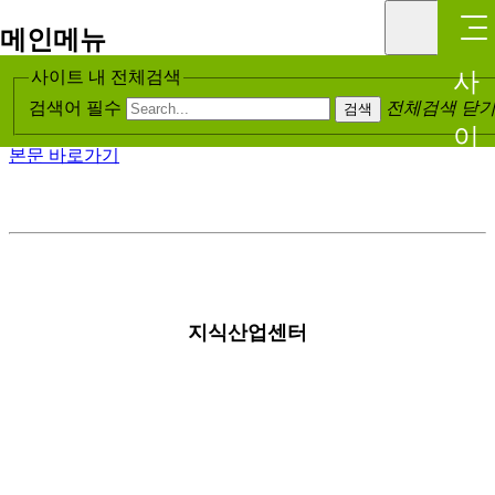
메인메뉴
✅전용 80평대 지식산업센터
사
사이트 내 전체검색
(업무용)_매매 > 지식산업센터
검색어 필수
전체검색 닫
검색
이
본문 바로가기
드
메
뉴
지식산업센터
열
기
닫