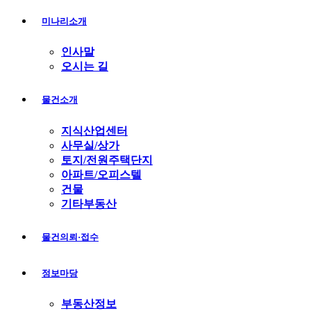
기
미나리소개
인사말
오시는 길
물건소개
지식산업센터
사무실/상가
토지/전원주택단지
아파트/오피스텔
건물
기타부동산
물건의뢰·접수
정보마당
부동산정보