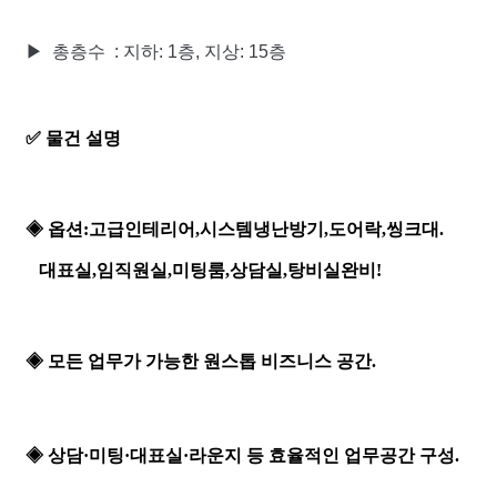
▶ 총층수 :
지하: 1층, 지상: 15층​
✅ 물건 설명
◈ 옵션:고급인테리어,시스템냉난방기,도어락,씽크대.
대표실,임직원실,미팅룸,상담실,탕비실완비!
◈ 모든 업무가 가능한 원스톱 비즈니스 공간.
◈
상담·미팅·대표실·라운지 등 효율적인 업무공간 구성.