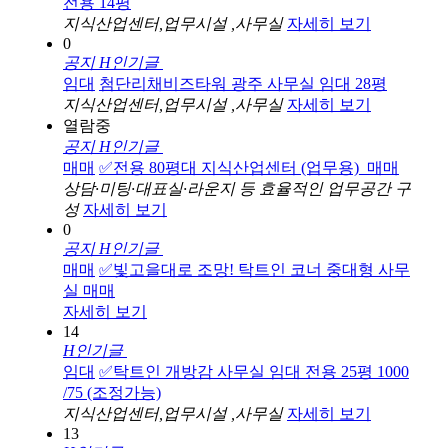
전용 14평
지식산업센터,업무시설 ,사무실
자세히 보기
0
공지
H
인기글
임대
첨단리채비즈타워 광주 사무실 임대 28평
지식산업센터,업무시설 ,사무실
자세히 보기
열람중
공지
H
인기글
매매
✅전용 80평대 지식산업센터 (업무용)_매매
상담·미팅·대표실·라운지 등 효율적인 업무공간 구
성
자세히 보기
0
공지
H
인기글
매매
✅빛고을대로 조망! 탁트인 코너 중대형 사무
실 매매
자세히 보기
14
H
인기글
임대
✅탁트인 개방감 사무실 임대 전용 25평 1000
/75 (조정가능)
지식산업센터,업무시설 ,사무실
자세히 보기
13