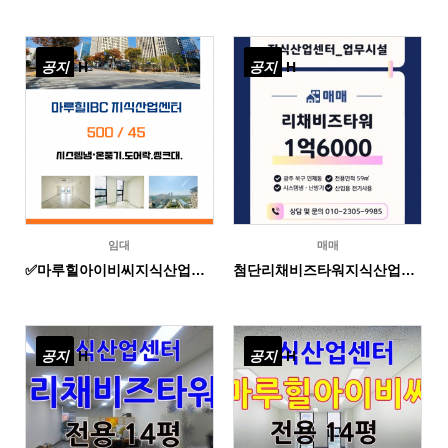
공지
H
공지
H
임대
매매
✅마루힐아이비씨지식산업센터 사무실 전용 14평 500/45
첨단리채비즈타워지식산업센터 _전용 18평 _매매
공지
H
공지
H