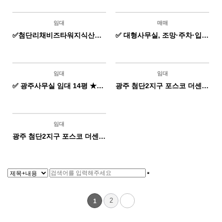
임대
매매
H
H
✅첨단리채비즈타워지식산업센터 사무실 전용 28평 1000 / 95
✅ 대형사무실, 조망·주차·입지 3박자 완벽! 첨단 지식산업센터 코너실
임대
임대
H
H
✅ 광주사무실 임대 14평 ★착한임대료!
광주 첨단2지구 포스코 더센텀하이테크 지식산업센터
임대
H
광주 첨단2지구 포스코 더센텀하이테크 지식산업센터
2
1