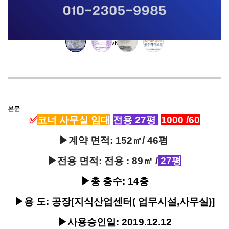
Prev
Next
본문
✅
코너 사무실 임대
전용 27평
1000 /60
▶계약 면적: 152㎡/ 46평
▶전용 면적: 전용 : 89㎡ /
27평
▶총 층수: 14층
▶용 도: 공장[지식산업센터( 업무시설,사무실)]
▶사용승인일: 2019.12.12