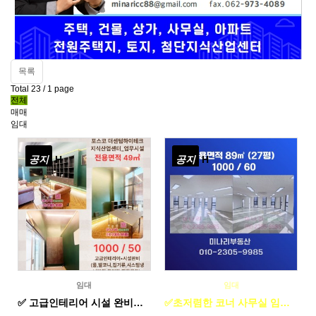
목록
Total 23 /
1 page
전체
매매
임대
공지
H
공지
H
임대
임대
✅ 고급인테리어 시설 완비된 사무실 임대 전용면적 15평 +발코니면적 1000 / 50
✅초저렴한 코너 사무실 임대 전용 27평 1000 /60