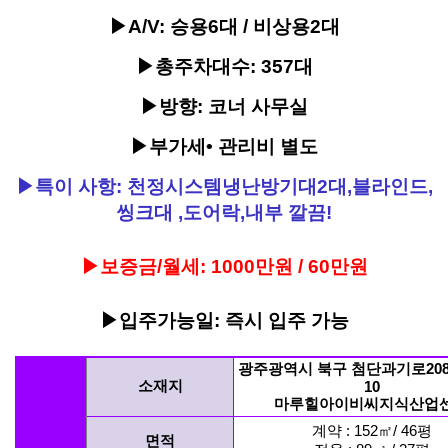
▶A/V: 승용6대 / 비상용2대
▶총주차대수: 357대
▶방향: 코너 사무실
▶부가세• 관리비 별도
▶특이 사항: 천정시스템냉난방기대2대,블라인드,
씽크대 ,도어락,내부 깔끔!
▶보증금/월세: 1000만원 / 60만원
▶입주가능일: 즉시 입주 가능
광주광역시 북구 첨단과기로208번
소재지
10
마루힐아이비씨지식산업
계약 : 152㎡/ 46평
면적