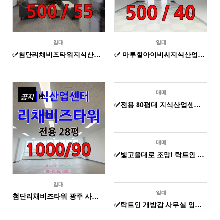
임대
임대
✅첨단리채비즈타워지식산업센터 사무실 전용 15평 500 /55
✅ 마루힐아이비씨지식산업센 업무시설 임대 전용 14평
매매
공지
H
공지
H
✅전용 80평대 지식산업센터 (업무용)_매매
매매
공지
H
✅빛고을대로 조망! 탁트인 코너 중대형 사무실 매매
임대
임대
H
첨단리채비즈타워 광주 사무실 임대 28평
✅탁트인 개방감 사무실 임대 전용 25평 1000 /75 (조정가능)