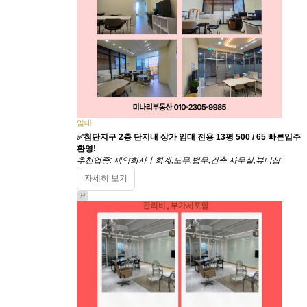
임대
✅첨단지구 2층 단지내 상가 임대 전용 13평 500 / 65 빠른입주
환영!
추천업종: 제약회사ㅣ회계,노무,법무,건축 사무실,뷰티샵
자세히 보기
H