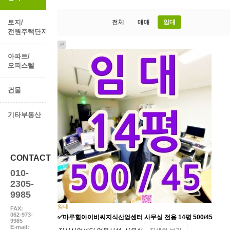
토지/
전체
매매
임대
전원주택단지
H
아파트/
오피스텔
건물
기타부동산
CONTACT
010-
2305-
9985
임대
FAX:
062-973-
✅마루힐아이비씨지식산업센터 사무실 전용 14평 500/45
9985
E-mail: