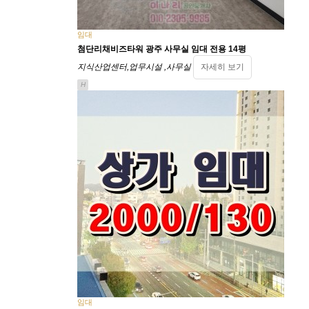
임대
첨단리채비즈타워 광주 사무실 임대 전용 14평
지식산업센터,업무시설 ,사무실
자세히 보기
H
임대