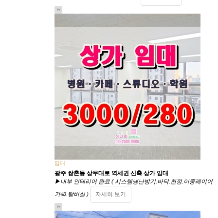
H
임대
광주 쌍촌동 상무대로 역세권 신축 상가 임대
▶내부 인테리어 완료 ( 시스템냉난방기.바닥.천정.이중레이어
가벽.탕비실 )
자세히 보기
H