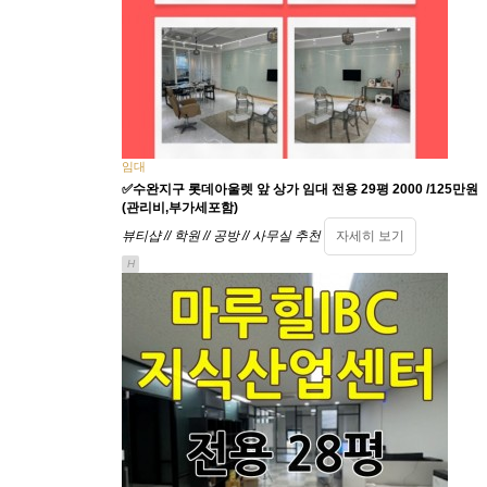
임대
✅수완지구 롯데아울렛 앞 상가 임대 전용 29평 2000 /125만원
(관리비,부가세포함)
뷰티샵 // 학원 // 공방 // 사무실 추천
자세히 보기
H