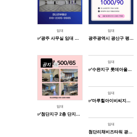
임대
임대
✅광주 사무실 임대 전용 26평 1000 / 50
광주광역시 광산구 평동산단 사무실 임대 1000 / 90
임대
공지
공지
H
H
✅수완지구 롯데아울렛 앞 상가 임대 전용 29평 2000 /125만원(관리비,부가세포함)
임대
공지
H
✅마루힐아이비씨지식산업센터 사무실 전용 28평 1000 / 55
임대
✅첨단지구 2층 단지내 상가 임대 전용 13평 500 / 65 빠른입주 환영!
임대
공지
H
첨단리채비즈타워 광주 사무실 임대 전용 14평