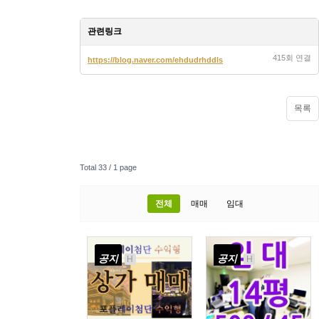
관련링크
415회 연결
https://blog.naver.com/ehdudrhddls
목록
Total 33 /
1 page
전체
매매
임대
공지
공지
H
H