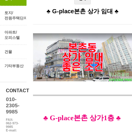
♣ G-place본촌 상가 임대 ​♣
토지/
전원주택단지
아파트/
오피스텔
건물
기타부동산
CONTACT
010-
2305-
9985
♣
G-place본촌 상가1층
♣
FAX:
062-973-
9985
E-mail: