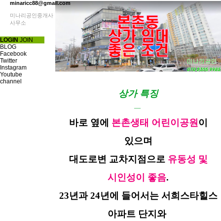
minaricc88@gmail.com
미나리공인중개사
사무소
LOGIN
JOIN
BLOG
Facebook
Twitter
Instagram
Youtube
channel
상가 특징
—
바로 옆에
본촌생태 어린이공원
이
있으며
대도로변 교차지점으로
유동성 및
시인성이 좋음
.
23년과 24년에 들어서는 서희스타힐스
아파트 단지와