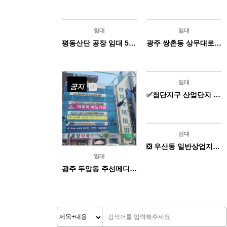
임대
임대
공지
공지
H
H
평동산단 공장 임대 500평대
광주 쌍촌동 상무대로 역세권 신축 상가 임대
임대
공지
공지
H
H
✅첨단지구 산업단지 내 전용 단독 사무실 주차장 완비+서 비스면적 + 넓은 테라스 !
임대
공지
H
❎ 우산동 일반상업지역 2층 상가 !
임대
광주 두암동 주선메디컬빌딩 6층 상가 임대 1억 /350만원