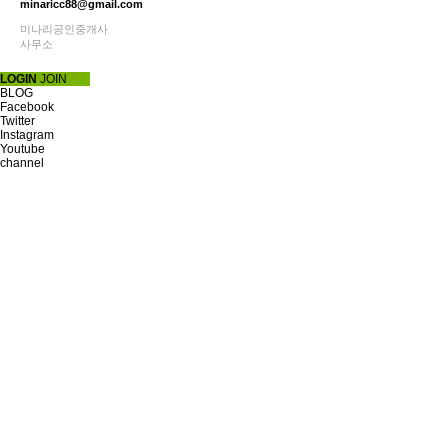
minaricc88@gmail.com
미나리공인중개사
사무소
LOGIN
JOIN
BLOG
Facebook
Twitter
Instagram
Youtube
channel